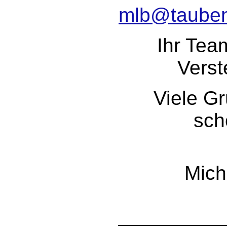
mlb@tauben
Ihr Tea
Verst
Viele G
sch
Mich