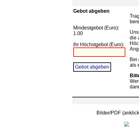
Gebot abgeben
Trag
bere
Mindestgebot (Euro):
Unse
1.00
die 
Höch
Ihr Höchstgebot (Euro):
Ange
Bei 
als 
Bit
Wenn
dann
Bilder/PDF (ankli