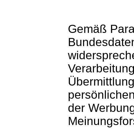
Gemäß Parag
Bundesdate
widerspreche
Verarbeitun
Übermittlun
persönliche
der Werbung
Meinungsfor