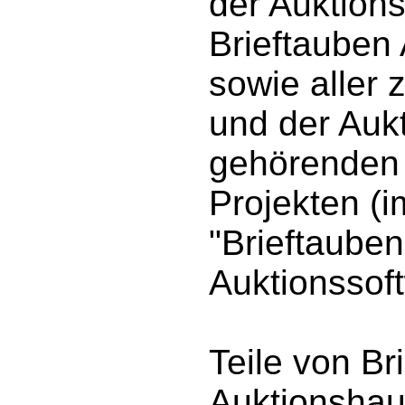
der Auktion
Brieftauben
sowie aller
und der Auk
gehörenden
Projekten (
"Brieftaube
Auktionssof
Teile von Br
Auktionshau