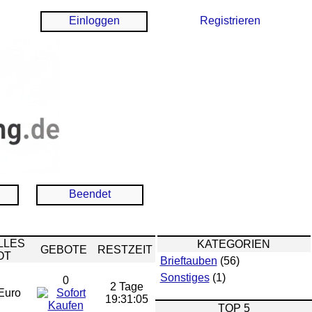
Einloggen
Registrieren
Beendet
LLES
KATEGORIEN
GEBOTE
RESTZEIT
OT
Brieftauben
(56)
Sonstiges
(1)
0
2 Tage
Euro
19:31:04
TOP 5