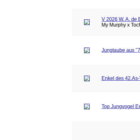
V 2026 W. A. de 
My Murphy x Toch
Jungtaube aus "
Enkel des 42.As
Top Jungvogel En