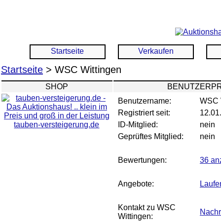
Startseite
Verkaufen
Startseite
> WSC Wittingen
SHOP
BENUTZERPR
Benutzername:
WSC W
Registriert seit:
12.01
tauben-versteigerung.de
ID-Mitglied:
nein
Geprüftes Mitglied:
nein
Bewertungen:
36 an
Angebote:
Laufe
Kontakt zu WSC
Nachr
Wittingen: