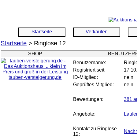
Startseite
Verkaufen
Startseite
> Ringlose 12
SHOP
BENUTZERP
Benutzername:
Ringl
Registriert seit:
17.10
tauben-versteigerung.de
ID-Mitglied:
nein
Geprüftes Mitglied:
nein
Bewertungen:
381 a
Angebote:
Laufe
Kontakt zu Ringlose
Nachr
12: