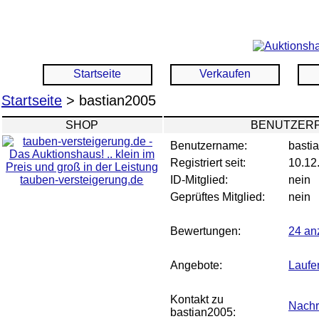
Startseite
Verkaufen
Startseite
> bastian2005
SHOP
BENUTZERP
Benutzername:
basti
Registriert seit:
10.12
tauben-versteigerung.de
ID-Mitglied:
nein
Geprüftes Mitglied:
nein
Bewertungen:
24 an
Angebote:
Laufe
Kontakt zu
Nachr
bastian2005: