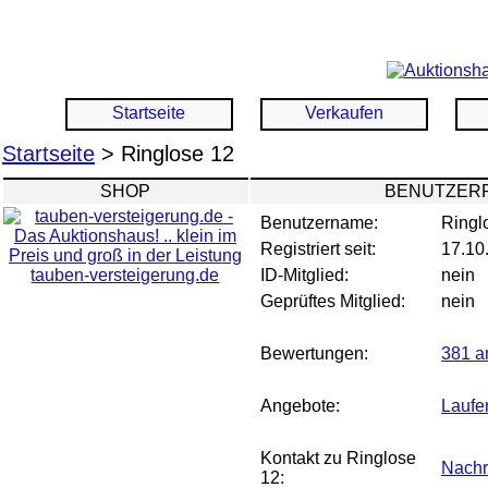
Startseite
Verkaufen
Startseite
> Ringlose 12
SHOP
BENUTZERP
Benutzername:
Ringl
Registriert seit:
17.10
tauben-versteigerung.de
ID-Mitglied:
nein
Geprüftes Mitglied:
nein
Bewertungen:
381 a
Angebote:
Laufe
Kontakt zu Ringlose
Nachr
12: