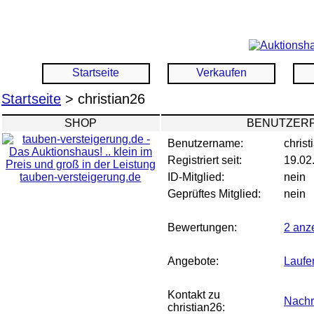
Startseite
Verkaufen
Startseite
> christian26
SHOP
BENUTZERP
Benutzername:
christ
Registriert seit:
19.02
tauben-versteigerung.de
ID-Mitglied:
nein
Geprüftes Mitglied:
nein
Bewertungen:
2 anz
Angebote:
Laufe
Kontakt zu
Nachr
christian26: