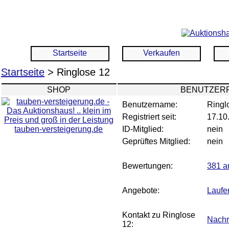
Startseite
Verkaufen
Startseite
> Ringlose 12
SHOP
BENUTZERP
Benutzername:
Ringl
Registriert seit:
17.10
tauben-versteigerung.de
ID-Mitglied:
nein
Geprüftes Mitglied:
nein
Bewertungen:
381 a
Angebote:
Laufe
Kontakt zu Ringlose
Nachr
12: