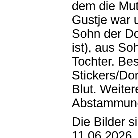
dem die Mut
Gustje war 
Sohn der Do
ist), aus So
Tochter.
Bes
Stickers/Do
Blut.
Weiter
Abstammun
Die Bilder 
11.06.2026.