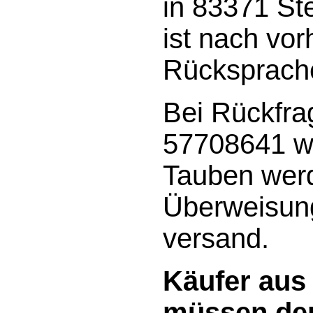
in 83371 St
ist nach vor
Rücksprache
Bei Rückfra
57708641 w
Tauben werd
Überweisun
versand.
Käufer aus
müssen den