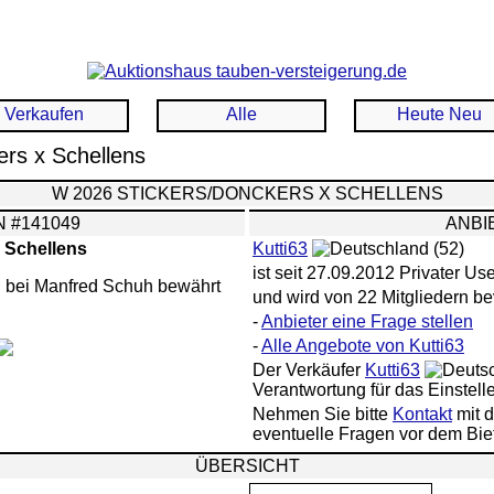
Verkaufen
Alle
Heute Neu
rs x Schellens
W 2026 STICKERS/DONCKERS X SCHELLENS
 #141049
ANBI
 Schellens
Kutti63
(52)
ist seit 27.09.2012 Privater Us
h bei Manfred Schuh bewährt
und wird von 22 Mitgliedern be
-
Anbieter eine Frage stellen
-
Alle Angebote von Kutti63
Der Verkäufer
Kutti63
Verantwortung für das Einstell
Nehmen Sie bitte
Kontakt
mit d
eventuelle Fragen vor dem Biet
ÜBERSICHT