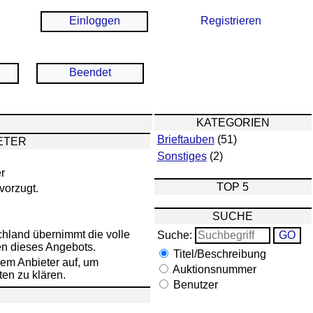
Einloggen
Registrieren
Beendet
KATEGORIEN
Brieftauben
(51)
ETER
Sonstiges
(2)
er
TOP 5
vorzugt.
SUCHE
übernimmt die volle
Suche:
en dieses Angebots.
Titel/Beschreibung
em Anbieter auf, um
Auktionsnummer
en zu klären.
Benutzer