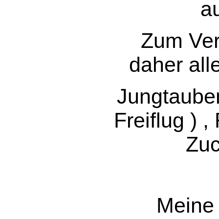
a
Zum Ve
daher al
Jungtauben
Freiflug ) 
Zuc
Meine 