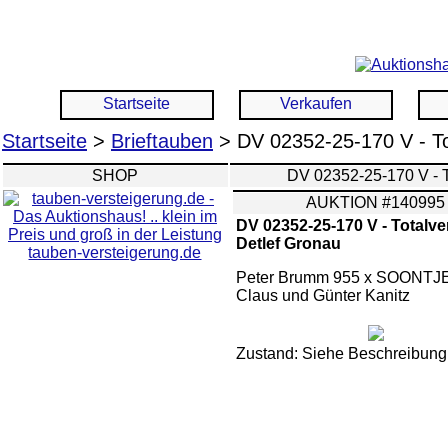
Startseite
Verkaufen
Startseite
>
Brieftauben
> DV 02352-25-170 V - To
SHOP
DV 02352-25-170 V
AUKTION #140995
DV 02352-25-170 V - Totalve
Detlef Gronau
tauben-versteigerung.de
Peter Brumm 955 x SOONTJE
Claus und Günter Kanitz
Zustand: Siehe Beschreibung