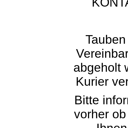
KONT
Tauben
Vereinba
abgeholt 
Kurier v
Bitte info
vorher ob