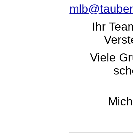
mlb@tauben
Ihr Tea
Verst
Viele G
sch
Mich