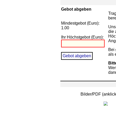
Gebot abgeben
Trag
bere
Mindestgebot (Euro):
Unse
1.00
die 
Höch
Ihr Höchstgebot (Euro):
Ange
Bei 
als 
Bit
Wenn
dann
Bilder/PDF (ankli