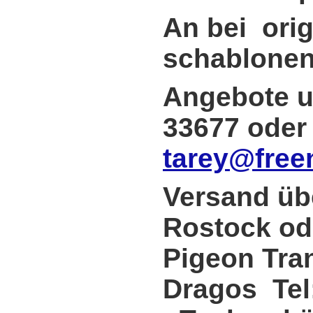
An bei orig
schablonen
Angebote un
33677 ode
tarey@free
Versand üb
Rostock od
Pigeon Tra
Dragos Tel