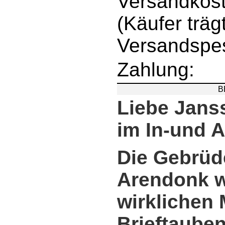
Versandkost
(Käufer träg
Versandspe
Zahlung:
B
Liebe Jans
im In-und A
Die Gebrüd
Arendonk w
wirklichen 
Brieftaube