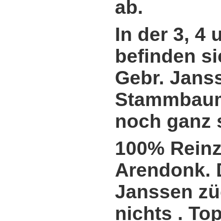
ab.
In der 3, 4
befinden s
Gebr. Jans
Stammbaum
noch ganz s
100% Reinz
Arendonk. D
Janssen zü
nichts . To