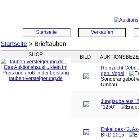
Startseite
Verkaufen
Startseite
> Brieftauben
SHOP
BILD
AUKTIONSBEZ
Reinzucht Gebr.
geh. Vogel
tauben-versteigerung.de
Sonderangebot 
Umbau
Jungtaube aus "2
"1250"
Enkel des 42. As
BRD 2015