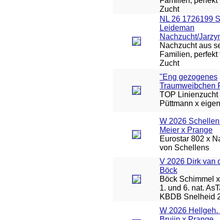
Familien, perfekt 
Zucht
NL 26 1726199 
Leideman
Nachzucht/Jarzy
Nachzucht aus se
Familien, perfekt 
Zucht
"Eng gezogenes
Traumweibchen 
TOP Linienzucht 
Püttmann x eigen
W 2026 Schellen
Meier x Prange
Eurostar 802 x Na
von Schellens
V 2026 Dirk van 
Böck
Böck Schimmel x 
1. und 6. nat. As
KBDB Snelheid 
W 2026 Hellgeh. 
Bruijn x Prange