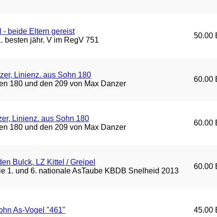
- beide Eltern gereist
50.00 
. besten jähr. V im RegV 751
er, Linienz. aus Sohn 180
60.00 
den 180 und den 209 von Max Danzer
r, Linienz. aus Sohn 180
60.00 
den 180 und den 209 von Max Danzer
en Bulck, LZ Kittel / Greipel
60.00 
die 1. und 6. nationale AsTaube KBDB Snelheid 2013
ohn As-Vogel "461"
45.00 