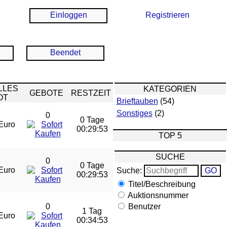
Einloggen
Registrieren
Beendet
LLES
KATEGORIEN
GEBOTE
RESTZEIT
OT
Brieftauben
(54)
Sonstiges
(2)
0
0 Tage
Euro
00:29:53
TOP 5
SUCHE
0
0 Tage
Euro
Suche:
00:29:53
Titel/Beschreibung
Auktionsnummer
0
Benutzer
1 Tag
Euro
00:34:53