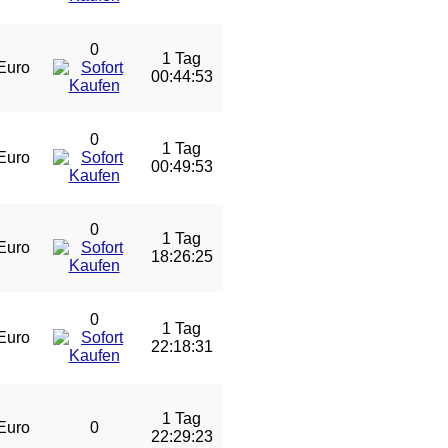
0
1 Tag
Euro
00:44:53
0
1 Tag
Euro
00:49:53
0
1 Tag
Euro
18:26:25
0
1 Tag
Euro
22:18:31
1 Tag
Euro
0
22:29:23