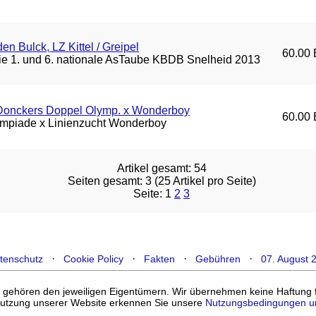
en Bulck, LZ Kittel / Greipel
60.00 
die 1. und 6. nationale AsTaube KBDB Snelheid 2013
/Donckers Doppel Olymp. x Wonderboy
60.00 
mpiade x Linienzucht Wonderboy
Artikel gesamt: 54
Seiten gesamt: 3 (25 Artikel pro Seite)
Seite: 1
2
3
·
·
·
·
tenschutz
Cookie Policy
Fakten
Gebühren
07. August 
ehören den jeweiligen Eigentümern. Wir übernehmen keine Haftung für
enutzung unserer Website erkennen Sie unsere
Nutzungsbedingungen u