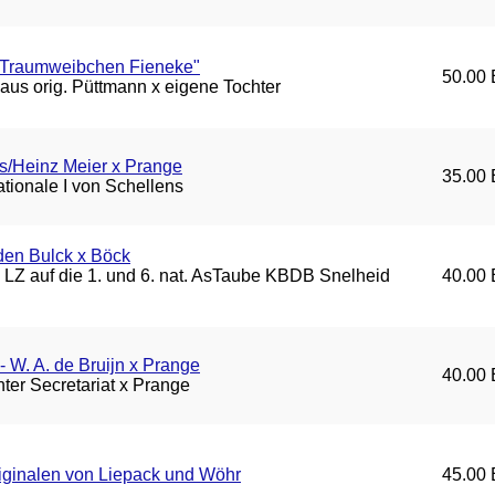
 Traumweibchen Fieneke"
50.00 
aus orig. Püttmann x eigene Tochter
s/Heinz Meier x Prange
35.00 
tionale I von Schellens
den Bulck x Böck
LZ auf die 1. und 6. nat. AsTaube KBDB Snelheid
40.00 
- W. A. de Bruijn x Prange
40.00 
ter Secretariat x Prange
riginalen von Liepack und Wöhr
45.00 