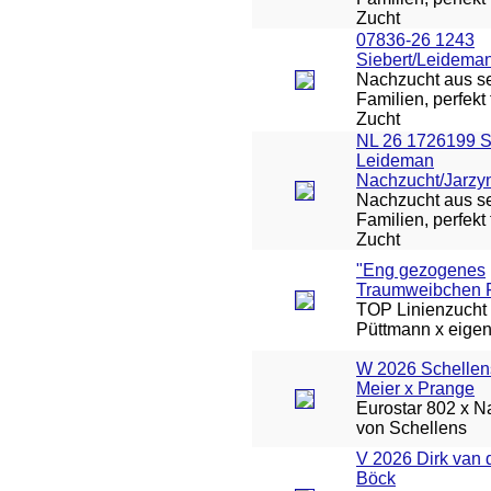
Zucht
07836-26 1243
Siebert/Leidema
Nachzucht aus se
Familien, perfekt 
Zucht
NL 26 1726199 
Leideman
Nachzucht/Jarzy
Nachzucht aus se
Familien, perfekt 
Zucht
"Eng gezogenes
Traumweibchen 
TOP Linienzucht 
Püttmann x eigen
W 2026 Schellen
Meier x Prange
Eurostar 802 x Na
von Schellens
V 2026 Dirk van 
Böck