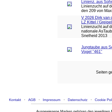
Linienz. aus Soh
Linienzucht auf 
den 209 von Max
V 2026 Dirk van 
LZ Kittel / Greipel
Linienzucht auf d
nationale AsTa
Snelheid 2013
Jungtaube aus S
Vogel "461"
Seiten ge
·
·
·
·
Kontakt
AGB
Impressum
Datenschutz
Cookie Pol
Ausgewiesene Marken gehören den jeweiligen Ei