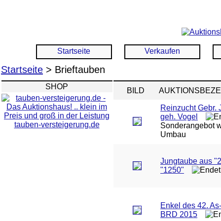
Startseite
Verkaufen
Startseite
> Brieftauben
SHOP
BILD
AUKTIONSBEZ
Reinzucht Gebr.
geh. Vogel
tauben-versteigerung.de
Sonderangebot 
Umbau
Jungtaube aus "2
"1250"
Enkel des 42. As
BRD 2015