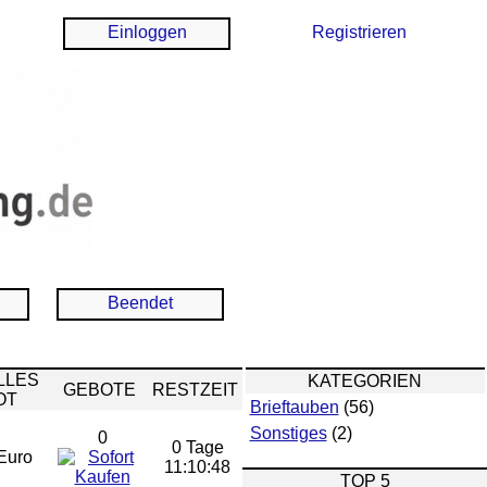
Einloggen
Registrieren
Beendet
LLES
KATEGORIEN
GEBOTE
RESTZEIT
OT
Brieftauben
(56)
Sonstiges
(2)
0
0 Tage
Euro
11:10:47
TOP 5