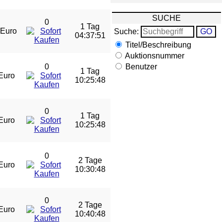
SUCHE
0
1 Tag
 Euro
Suche:
04:37:50
Titel/Beschreibung
Auktionsnummer
0
Benutzer
1 Tag
Euro
10:25:47
0
1 Tag
Euro
10:25:47
0
2 Tage
Euro
10:30:47
0
2 Tage
Euro
10:40:47