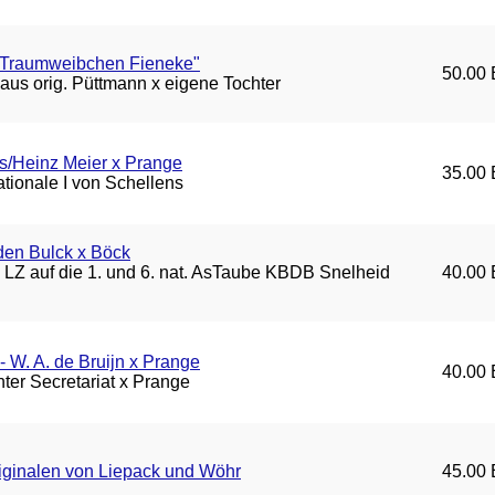
 Traumweibchen Fieneke"
50.00 
aus orig. Püttmann x eigene Tochter
s/Heinz Meier x Prange
35.00 
tionale I von Schellens
den Bulck x Böck
LZ auf die 1. und 6. nat. AsTaube KBDB Snelheid
40.00 
- W. A. de Bruijn x Prange
40.00 
ter Secretariat x Prange
riginalen von Liepack und Wöhr
45.00 