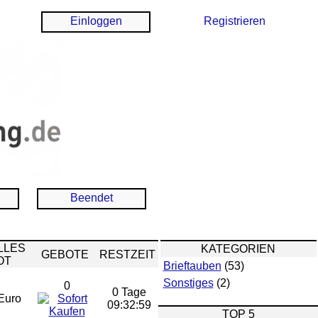
Einloggen
Registrieren
Beendet
LLES
KATEGORIEN
GEBOTE
RESTZEIT
OT
Brieftauben
(53)
Sonstiges
(2)
0
0 Tage
Euro
09:32:59
TOP 5