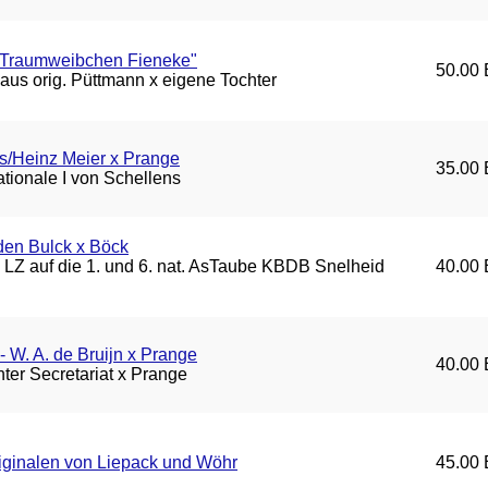
 Traumweibchen Fieneke"
50.00 
aus orig. Püttmann x eigene Tochter
s/Heinz Meier x Prange
35.00 
tionale I von Schellens
den Bulck x Böck
LZ auf die 1. und 6. nat. AsTaube KBDB Snelheid
40.00 
- W. A. de Bruijn x Prange
40.00 
ter Secretariat x Prange
riginalen von Liepack und Wöhr
45.00 