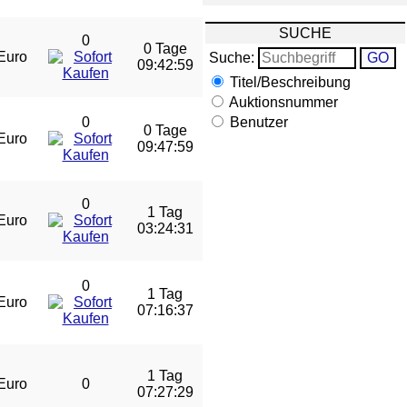
SUCHE
0
0 Tage
Euro
Suche:
09:42:59
Titel/Beschreibung
Auktionsnummer
0
Benutzer
0 Tage
Euro
09:47:59
0
1 Tag
Euro
03:24:31
0
1 Tag
Euro
07:16:37
1 Tag
Euro
0
07:27:29