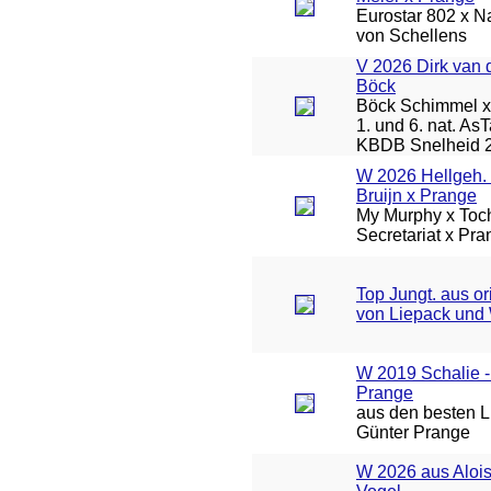
Eurostar 802 x Na
von Schellens
V 2026 Dirk van 
Böck
Böck Schimmel x 
1. und 6. nat. As
KBDB Snelheid 
W 2026 Hellgeh. 
Bruijn x Prange
My Murphy x Toch
Secretariat x Pr
Top Jungt. aus or
von Liepack und
W 2019 Schalie -
Prange
aus den besten L
Günter Prange
W 2026 aus Aloi