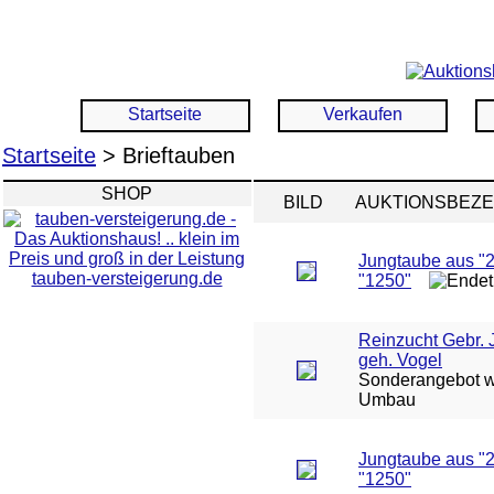
Startseite
Verkaufen
Startseite
> Brieftauben
SHOP
BILD
AUKTIONSBEZ
Jungtaube aus "2
tauben-versteigerung.de
"1250"
Reinzucht Gebr.
geh. Vogel
Sonderangebot 
Umbau
Jungtaube aus "2
"1250"