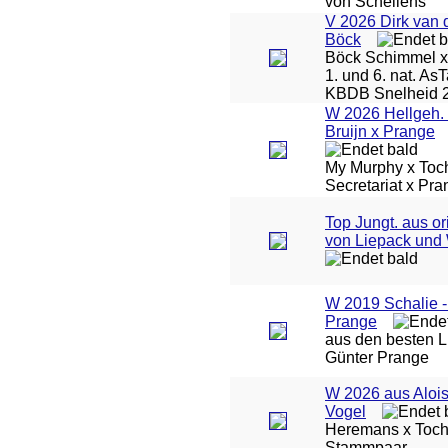
von Schellens
V 2026 Dirk van 
Böck
Böck Schimmel x 
1. und 6. nat. As
KBDB Snelheid 
W 2026 Hellgeh. 
Bruijn x Prange
My Murphy x Toch
Secretariat x Pr
Top Jungt. aus or
von Liepack und
W 2019 Schalie -
Prange
aus den besten L
Günter Prange
W 2026 aus Aloi
Vogel
Heremans x Toch
Stammpaar