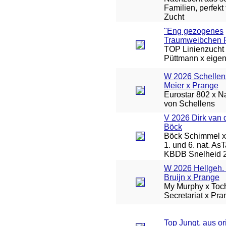
Familien, perfekt 
Zucht
"Eng gezogenes
Traumweibchen 
TOP Linienzucht 
Püttmann x eigen
W 2026 Schellen
Meier x Prange
Eurostar 802 x Na
von Schellens
V 2026 Dirk van 
Böck
Böck Schimmel x 
1. und 6. nat. As
KBDB Snelheid 
W 2026 Hellgeh. 
Bruijn x Prange
My Murphy x Toch
Secretariat x Pr
Top Jungt. aus or