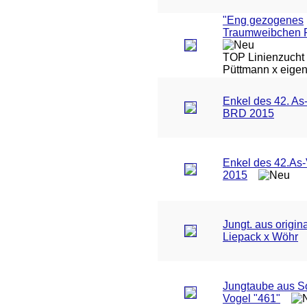
"Eng gezogenes
Traumweibchen 
TOP Linienzucht 
Püttmann x eigen
Enkel des 42. As
BRD 2015
Enkel des 42.As
2015
Jungt. aus origin
Liepack x Wöhr
Jungtaube aus S
Vogel "461"