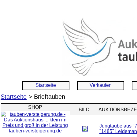
Startseite
Verkaufen
Startseite
> Brieftauben
SHOP
BILD
AUKTIONSBEZ
Jungtaube aus "7
tauben-versteigerung.de
"1485" Leideman